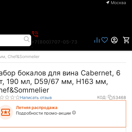
Москва
+7(800)707-05-73
 мм, Chef&Sommelier
абор бокалов для вина Cabernet, 6
т, 190 мл, D59/67 мм, H163 мм,
hef&Sommelier
Написать отзыв
53468
КОД:
Летняя распродажа
Подробности промо-акции