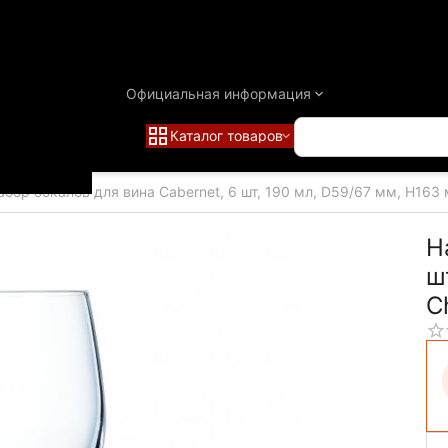
Официальная информация
Каталог товаров
абор бокалов для вина Cabernet, 6 шт, 190 мл, D59/67 мм, H163
Н
ш
C