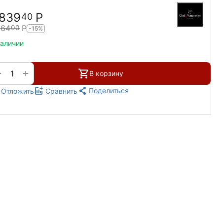
 839
Р
40
164
Р
00
-15%
наличии
+
−
В корзину
Поделиться
Отложить
Сравнить