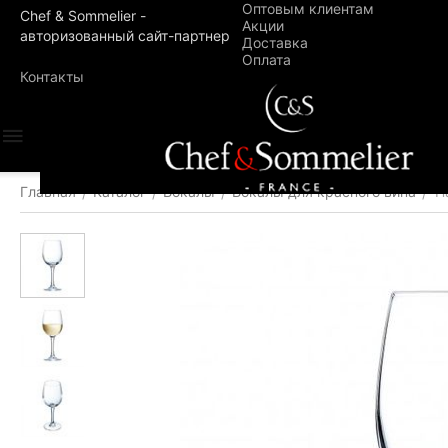
Оптовым клиентам
Chef & Sommelier -
Акции
авторизованный сайт-партнер
Доставка
Оплата
Контакты
Главная
Каталог
Бокалы
Бокалы для красного вина
Н
/
/
/
/