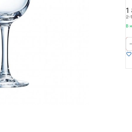
1
2 
В 