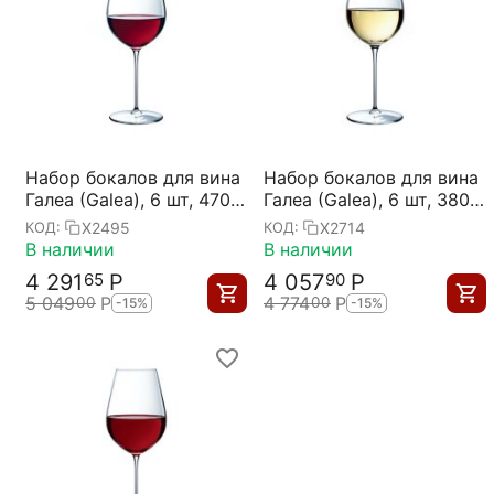
Набор бокалов для вина
Набор бокалов для вина
Галеа (Galea), 6 шт, 470
Галеа (Galea), 6 шт, 380
мл, d=90 мм, h=230 мм,
мл, d=85 мм, h=220 мм,
X2495
X2714
КОД:
КОД:
Chef&Sommelier
Chef&Sommelier
В наличии
В наличии
4 291
Р
4 057
Р
65
90
5 049
Р
4 774
Р
00
00
-15%
-15%