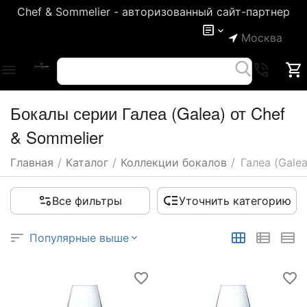
Chef & Sommelier - авторизованный сайт-партнер
Москва
Бокалы серии Галеа (Galea) от Chef
& Sommelier
Главная
/
Каталог
/
Коллекции бокалов
/
Галеа (Galea
Все фильтры
Уточнить категорию
Популярные выше