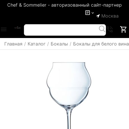
Chef & Sommelier - авторизованный сайт-партнер
Москва
Главная
/
Каталог
/
Бокалы
/
Бокалы для белого вина