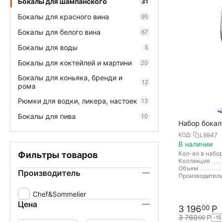
Бокалы для шампанского
31
Бокалы для красного вина
95
Бокалы для белого вина
67
Бокалы для воды
5
Бокалы для коктейлей и мартини
20
Бокалы для коньяка, бренди и
12
рома
Рюмки для водки, ликера, настоек
13
Бокалы для пива
10
Набор бокал
6 шт, 170 мл
L9947
КОД:
В наличии
Фильтры товаров
Кол-во в набо
Коллекция
Объем
Производитель
Производител
Chef&Sommelier
Цена
3 196
Р
00
3 760
Р
00
-1