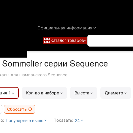
Официальная информация
Каталог товаров
 Sommelier серии Sequence
калы для шампанского Sequence
ция
1
Кол-во в наборе
Высота
Диаметр
Сбросить
о:
Показать:
Популярные выше
24