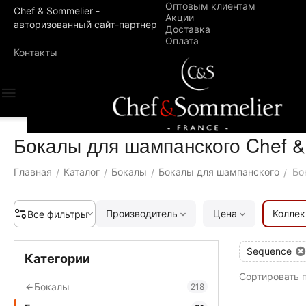
Оптовым клиентам
Chef & Sommelier -
Акции
авторизованный сайт-партнер
Доставка
Оплата
Контакты
Бокалы для шампанского Chef &
Главная
Каталог
Бокалы
Бокалы для шампанского
Бо
/
/
/
/
Производитель
Цена
Коллек
Все фильтры
Sequence
Категории
Сортировать п
Бокалы
218