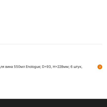
ля вина 550мл Enologue; D=93, H=228мм; 6 штук,
2