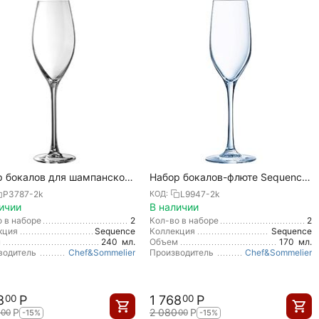
р бокалов для шампанского
Набор бокалов-флюте Sequence,
nce, 2 шт, 240 мл,
2 шт, 170 мл, Chef&Sommelier
P3787-2k
L9947-2k
КОД:
Sommelier
ичии
В наличии
 в наборе
2
Кол-во в наборе
2
кция
Sequence
Коллекция
Sequence
м
240
мл.
Объем
170
мл.
водитель
Chef&Sommelier
Производитель
Chef&Sommelier
8
Р
1 768
Р
00
00
Р
2 080
Р
00
00
-15%
-15%