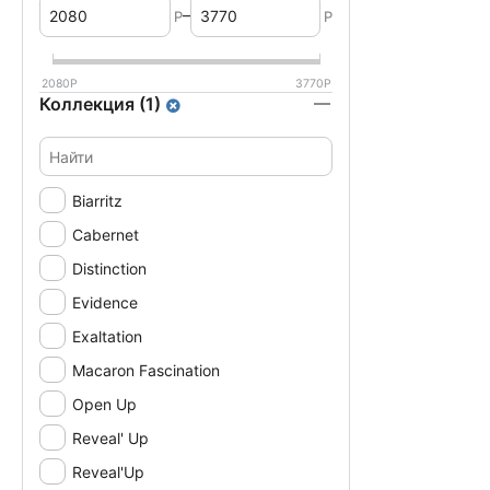
–
Р
Р
2080
Р
3770
Р
Коллекция (1)
Biarritz
Cabernet
Distinction
Evidence
Exaltation
Macaron Fascination
Open Up
Reveal' Up
Reveal'Up