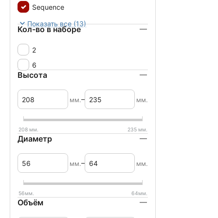
Sequence
Sublime
Показать все (13)
Кол-во в наборе
Sublym
2
Symetrie
6
Высота
–
мм.
мм.
208
мм.
235
мм.
Диаметр
–
мм.
мм.
56
мм.
64
мм.
Объём