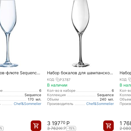
ов-флюте Sequence,
Набор бокалов для шампанского
Набо
, Chef&Sommelier
Sequence, 6 шт, 240 мл,
Seque
P3787
КОД:
КОД:
Chef&Sommelier
Chef&
В наличии
В нал
ре
6
Кол-во в наборе
6
Кол-во
Sequence
Коллекция
Sequence
Колле
170
мл.
Объем
240
мл.
Объе
ь
Chef&Sommelier
Производитель
Chef&Sommelier
Произ
3 197
Р
1 76
70
3 762
Р
2 080
00
5%
-15%