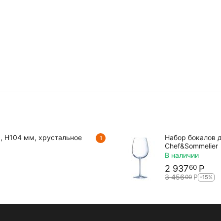
м, H104 мм, хрустальное
Набор бокалов д
1
Chef&Sommelier
В наличии
2 937
Р
60
3 456
Р
00
-15%