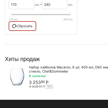
–
мл.
мл.
170
мл.
240
мл.
Сбросить
Хиты продаж
Набор хайболов Macaron, 6 шт, 400 мл, D85 м
стекло, Chef&Sommelier
В наличии
3 253
Р
80
3 828
Р
00
-15%