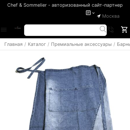
Chef & Sommelier - авторизованный сайт-партнер
Москва
Главная
/
Каталог
/
Премиальные аксессуары
/
Барн