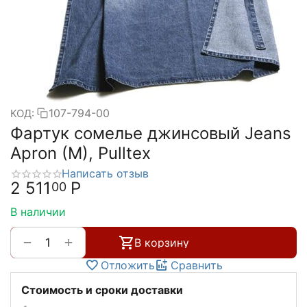
107-794-00
КОД:
Фартук сомелье джинсовый Jeans
Apron (M), Pulltex
Написать отзыв
2 511
Р
00
В наличии
+
−
В корзину
Отложить
Сравнить
Стоимость и сроки доставки