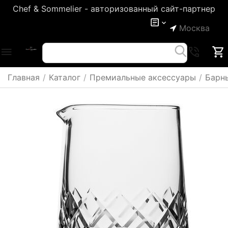
Chef & Sommelier - авторизованный сайт-партнер
Москва
Главная
/
Каталог
/
Премиальные аксессуары
/
Барн