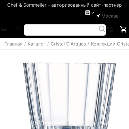
Chef & Sommelier - авторизованный сайт-партнер
Москва
Главная
/
Каталог
/
Cristal D'Arques
/
Коллекции Crista