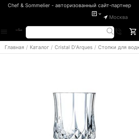
Chef & Sommelier - авторизованный сайт-партнер
Москва
Главная
/
Каталог
/
Cristal D'Arques
/
Стопки для вод