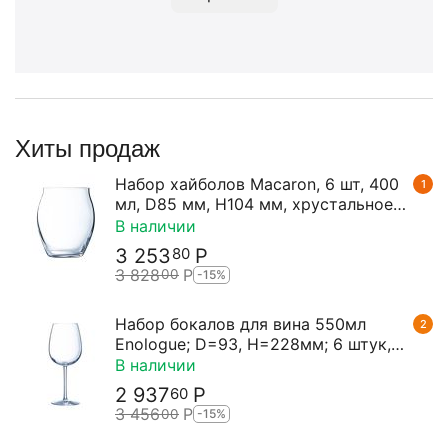
Хиты продаж
Набор хайболов Macaron, 6 шт, 400
1
мл, D85 мм, H104 мм, хрустальное
стекло, Chef&Sommelier
В наличии
3 253
Р
80
3 828
Р
00
-15%
Набор бокалов для вина 550мл
2
Enologue; D=93, H=228мм; 6 штук,
Chef&Sommelier
В наличии
2 937
Р
60
3 456
Р
00
-15%