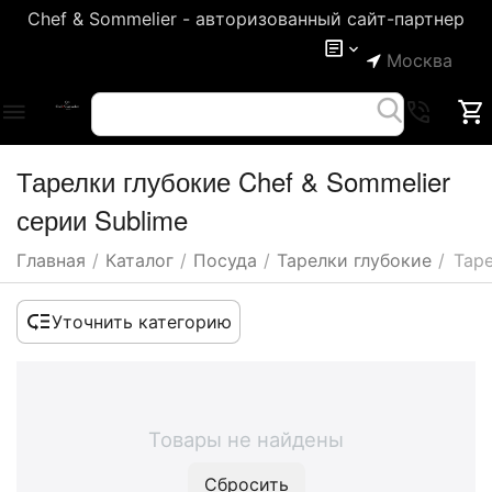
Chef & Sommelier - авторизованный сайт-партнер
Москва
Тарелки глубокие Chef & Sommelier
серии Sublime
Главная
/
Каталог
/
Посуда
/
Тарелки глубокие
/
Таре
Уточнить категорию
Товары не найдены
Сбросить