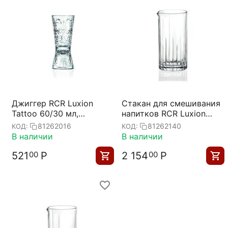
Джиггер RCR Luxion
Стакан для смешивания
Tattoo 60/30 мл,
напитков RCR Luxion
хрустальное стекло,
Combo, Италия
81262016
81262140
КОД:
КОД:
Италия
В наличии
В наличии
521
Р
2 154
Р
00
00