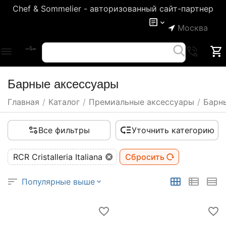
Chef & Sommelier - авторизованный сайт-партнер
Москва
Барные аксессуары
Главная
/
Каталог
/
Премиальные аксессуары
/
Барн
Все фильтры
Уточнить категорию
RCR Cristalleria Italiana
Сбросить
Популярные выше