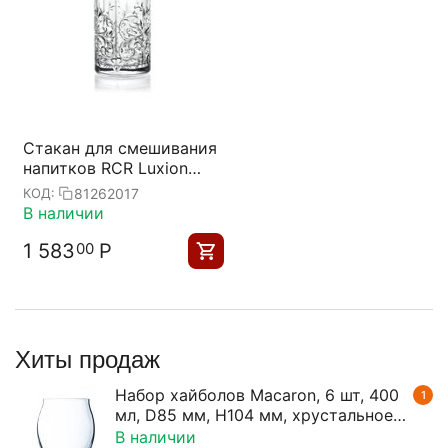
Стакан для смешивания
напитков RCR Luxion
Tattoo 650 мл,
81262017
КОД:
хрустальное стекло,
В наличии
Италия
1 583
Р
00
Хиты продаж
Набор хайболов Macaron, 6 шт, 400
1
мл, D85 мм, H104 мм, хрустальное
стекло, Chef&Sommelier
В наличии