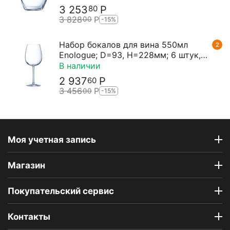
3 253
Р
80
3 828
Р
00
-15%
Набор бокалов для вина 550мл
2
Enologue; D=93, H=228мм; 6 штук,
Chef&Sommelier
В наличии
2 937
Р
60
3 456
Р
00
-15%
Моя учетная запись
Магазин
Покупательский сервис
Контакты