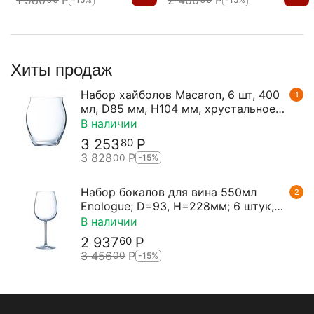
Хиты продаж
Набор хайболов Macaron, 6 шт, 400
1
мл, D85 мм, H104 мм, хрустальное
стекло, Chef&Sommelier
В наличии
3 253
Р
80
3 828
Р
00
-15%
Набор бокалов для вина 550мл
2
Enologue; D=93, H=228мм; 6 штук,
Chef&Sommelier
В наличии
2 937
Р
60
3 456
Р
00
-15%