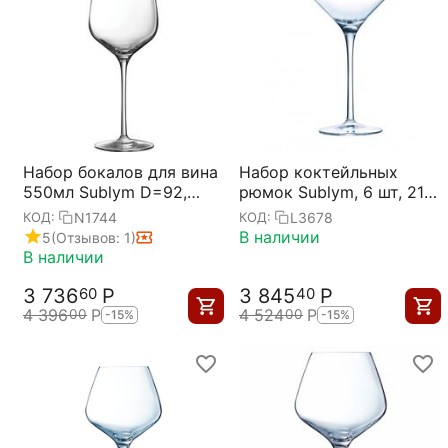
Набор бокалов для вина
Набор коктейльных
550мл Sublym D=92,
рюмок Sublym, 6 шт, 210
H=260мм; 6 штук,
мл, D114 мм, H179 мм,
N1744
L3678
КОД:
КОД:
Chef&Sommelier
Chef&Sommelier
В наличии
5
(Отзывов: 1)
В наличии
3 736
Р
3 845
Р
60
40
4 396
Р
4 524
Р
00
00
-15%
-15%