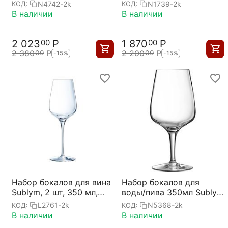
Sublym D=111, H=229мм;
D87 мм, H250 мм,
N4742-2k
N1739-2k
КОД:
КОД:
2 шт, Chef&Sommelier
Chef&Sommelie
В наличии
В наличии
2 023
Р
1 870
Р
00
00
2 380
Р
2 200
Р
00
00
-15%
-15%
Набор бокалов для вина
Набор бокалов для
Sublym, 2 шт, 350 мл,
воды/пива 350мл Sublym
D80 мм, H230 мм,
D=81, H=177мм; 2 шт,
L2761-2k
N5368-2k
КОД:
КОД:
Chef&Sommelier
Chef&Sommelier
В наличии
В наличии