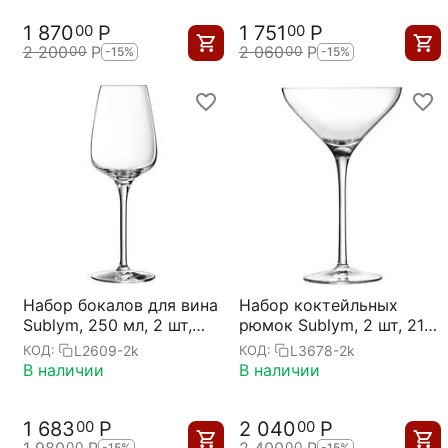
1 870
Р
1 751
Р
00
00
2 200
Р
2 060
Р
00
00
-15%
-15%
Набор бокалов для вина
Набор коктейльных
Sublym, 250 мл, 2 шт,
рюмок Sublym, 2 шт, 210
D72 мм, H207 мм,
мл, D114 мм, H179 мм,
L2609-2k
L3678-2k
КОД:
КОД:
Chef&Sommelier
Chef&Sommelier
В наличии
В наличии
1 683
Р
2 040
Р
00
00
1 980
Р
2 400
Р
00
00
-15%
-15%