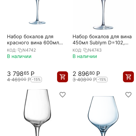
Набор бокалов для
Набор бокалов для вина
красного вина 600мл
450мл Sublym D=102,
Sublym D=111, H=229мм;
H=197мм; 6 штук,
N4742
N4743
КОД:
КОД:
6 штук, Chef&Sommelier
Chef&Sommelier
В наличии
В наличии
3 798
Р
2 896
Р
65
80
4 469
Р
3 408
Р
00
00
-15%
-15%