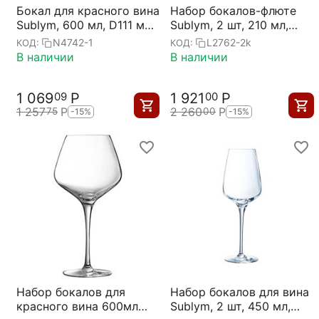
Бокал для красного вина
Набор бокалов-флюте
Sublym, 600 мл, D111 мм,
Sublym, 2 шт, 210 мл,
H229 мм,
D60 мм, H240 мм,
N4742-1
L2762-2k
КОД:
КОД:
Chef&Sommelier
Chef&Sommelier
В наличии
В наличии
1 069
Р
1 921
Р
09
00
1 257
Р
2 260
Р
75
00
-15%
-15%
Набор бокалов для
Набор бокалов для вина
красного вина 600мл
Sublym, 2 шт, 450 мл,