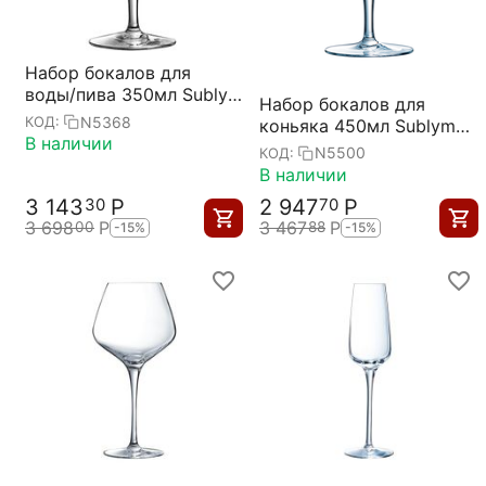
Набор бокалов для
воды/пива 350мл Sublym
Набор бокалов для
D=81, H=177мм; 6 штук,
N5368
КОД:
коньяка 450мл Sublym
Chef&Sommelier
В наличии
D=102, H=155мм; 6 штук,
N5500
КОД:
Chef&Sommelier
В наличии
3 143
Р
2 947
Р
30
70
3 698
Р
3 467
Р
00
88
-15%
-15%