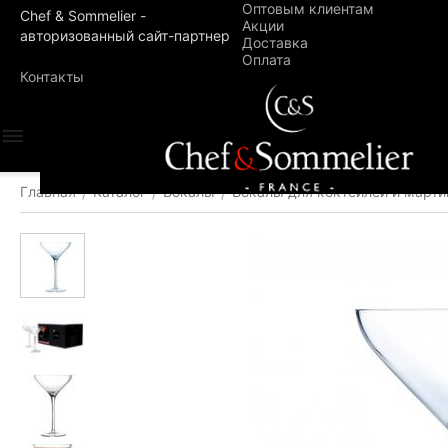
Оптовым клиентам
Chef & Sommelier -
Акции
авторизованный сайт-партнер
Доставка
Оплата
Контакты
Главная
Каталог
Бокалы
Бокалы для коктейлей и марти
/
/
/