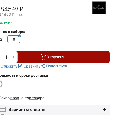
 845
Р
40
524
Р
00
-15%
наличии
л-во в наборе:
2
6
+
−
В корзину
Поделиться
Отложить
Сравнить
оимость и сроки доставки
Список вариантов товара
Варианты оплаты