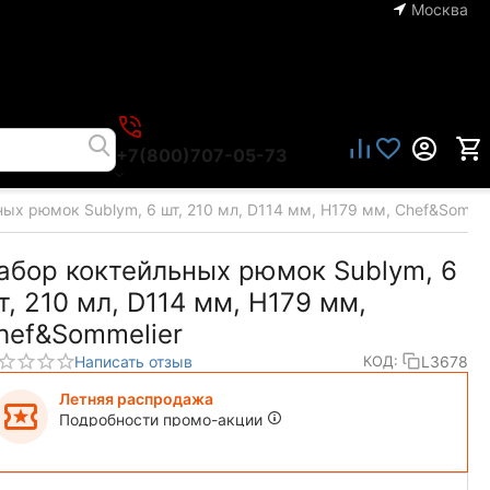
Москва
+7(800)707-05-73
ых рюмок Sublym, 6 шт, 210 мл, D114 мм, H179 мм, Chef&Sommel
абор коктейльных рюмок Sublym, 6
т, 210 мл, D114 мм, H179 мм,
hef&Sommelier
Написать отзыв
L3678
КОД:
Летняя распродажа
Подробности промо-акции