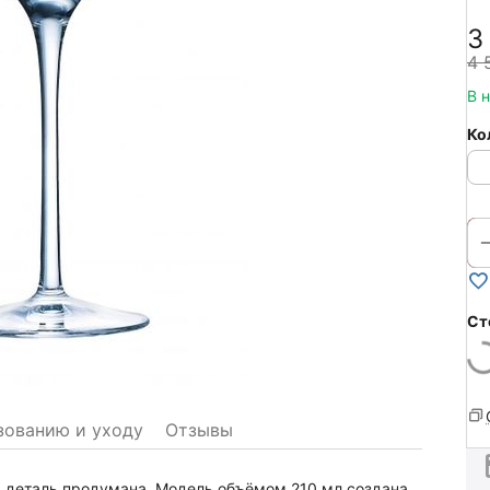
3
4 
В 
Ко
Ст
зованию и уходу
Отзывы
я деталь продумана. Модель объёмом 210 мл создана