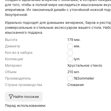
для того, чтобы в полной мере насладиться изысканным вку
аперитивов. Их лаконичный дизайн с утончённой ножкой под
безупречной.
Идеально подходят для домашних вечеринок, баров и рестор
универсальным и стильным аксессуаром вашего стола. Набо
изысканного подарка.
Высота
179
мм.
Диаметр
114
мм.
Кол-во в наборе
6
Коллекция
Sublym
Материал
Хрустальное стекло
Объем
210
мл.
Производитель
Chef&Sommelier
Страна производства
Словакия
Найти похожие
Перед использованием: