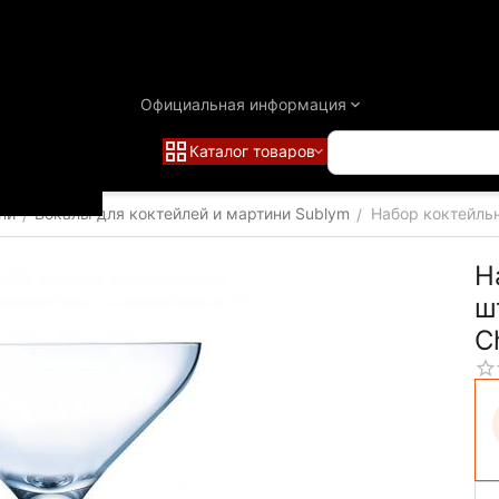
Официальная информация
Каталог товаров
ни
Бокалы для коктейлей и мартини Sublym
Набор коктейльн
/
/
Н
ш
C