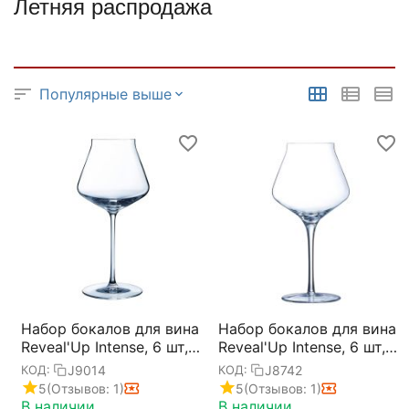
Летняя распродажа
Популярные выше
Набор бокалов для вина
Набор бокалов для вина
Reveal'Up Intense, 6 шт,
Reveal'Up Intense, 6 шт,
550 мл, D11 см, H23.6
450 мл, D104 мм, H222
J9014
J8742
КОД:
КОД:
см, Chef&Sommelier
мм, Chef&Sommelier
5
(Отзывов: 1)
5
(Отзывов: 1)
В наличии
В наличии