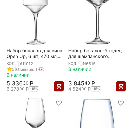
Набор бокалов для вина
Набор бокалов-блюдец
Open Up, 6 шт, 470 мл,
для шампанского
D103 мм, H228 мм,
Cabernet 300мл; D=16,8,
U1012
N6815
КОД:
КОД:
Chef&Sommelier
H=17см; 6 шт,
В наличии
5
(Отзывов: 1)
Chef&Sommelier
В наличии
5 336
Р
3 845
Р
30
40
6 278
Р
4 524
Р
00
00
-15%
-15%