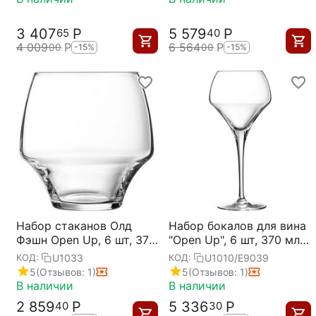
Chef&Sommelier
3 407
Р
5 579
Р
65
40
4 009
Р
6 564
Р
00
00
-15%
-15%
Набор стаканов Олд
Набор бокалов для вина
Фэшн Open Up, 6 шт, 370
"Open Up", 6 шт, 370 мл,
мл, D73/93 мм, H90 мм,
D71/96 мм, H210 мм,
U1033
U1010/E9039
КОД:
КОД:
Chef&Sommelier
Chef&Sommelier
5
(Отзывов: 1)
5
(Отзывов: 1)
В наличии
В наличии
2 859
Р
5 336
Р
40
30