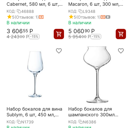
Cabernet, 580 мл, 6 шт,
Macaron, 6 шт, 300 мл,
D73/92 мм, H232 мм,
D81 мм, H195 мм,
46888
L9348
КОД:
КОД:
Chef&Sommelier
хрустальное стекло,
5
(Отзывов: 1)
5
(Отзывов: 1)
Chef&Sommelier
В наличии
В наличии
3 606
Р
5 060
Р
55
90
4 243
Р
5 954
Р
00
00
-15%
-15%
Набор бокалов для вина
Набор бокалов для
Sublym, 6 шт, 450 мл,
шампанского 300мл
D87 мм, H250 мм,
Macaron Fascination
N1739
N6386
КОД:
КОД:
Chef&Sommelier
D=95, H=191мм; 6 штук,
В наличии
В наличии