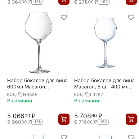
3 364
Р
6 278
Р
00
00
-15%
-15%
Набор бокалов для вина
Набор бокалов для вина
600мл Macaron
Macaron, 6 шт, 400 мл,
Fascination D=10,8,
D93 мм, H200 мм,
N6385
L9267
КОД:
КОД:
H=22,8см; 6 штук,
хрустальное стекло,
В наличии
В наличии
Chef&Sommelier
Chef&Sommelier
5 066
Р
5 708
Р
00
60
5 960
Р
6 716
Р
00
00
-15%
-15%