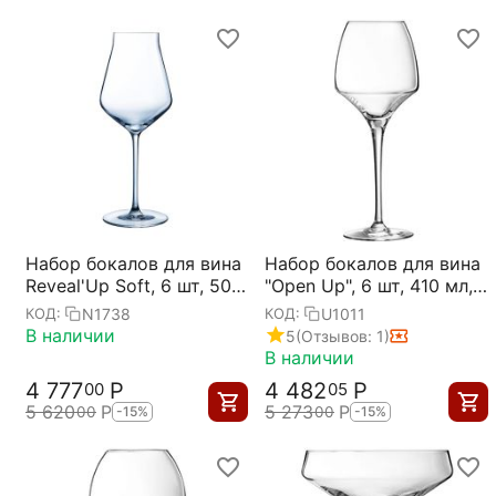
Набор бокалов для вина
Набор бокалов для вина
Reveal'Up Soft, 6 шт, 500
"Open Up", 6 шт, 410 мл,
мл, D97 мм, H247 мм,
D63/89 мм, H231 мм,
N1738
U1011
КОД:
КОД:
Chef&Sommelier
Chef&Sommelier
В наличии
5
(Отзывов: 1)
В наличии
4 777
Р
4 482
Р
00
05
5 620
Р
5 273
Р
00
00
-15%
-15%