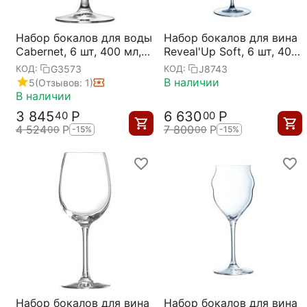
Набор бокалов для воды
Набор бокалов для вина
Cabernet, 6 шт, 400 мл,
Reveal'Up Soft, 6 шт, 400
D75/81 мм, H167 мм,
мл, D91 мм, H232 мм,
G3573
J8743
КОД:
КОД:
Chef&Sommelier
Chef&Sommelier
В наличии
5
(Отзывов: 1)
В наличии
3 845
Р
6 630
Р
40
00
4 524
Р
7 800
Р
00
00
-15%
-15%
Набор бокалов для вина
Набор бокалов для вина