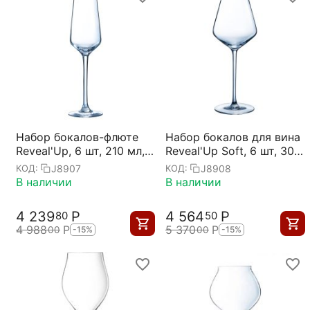
Набор бокалов-флюте
Набор бокалов для вина
Reveal'Up, 6 шт, 210 мл,
Reveal'Up Soft, 6 шт, 300
D45/70 мм, H234 мм,
мл, D83 мм, H217 мм,
J8907
J8908
КОД:
КОД:
Chef&Sommelier
Chef&Sommelier
В наличии
В наличии
4 239
Р
4 564
Р
80
50
4 988
Р
5 370
Р
00
00
-15%
-15%