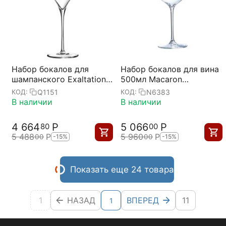
Набор бокалов для
Набор бокалов для вина
шампанского Exaltation,
500мл Macaron
6 шт, 300 мл,
Fascination D=10,3,
Q1151
N6383
КОД:
КОД:
Chef&Sommelier
H=21,5см; 6 штук,
В наличии
В наличии
Chef&Sommelier
4 664
Р
5 066
Р
80
00
5 488
Р
5 960
Р
00
00
-15%
-15%
Показать еще 24 товара
1
НАЗАД
ВПЕРЕД
11
1