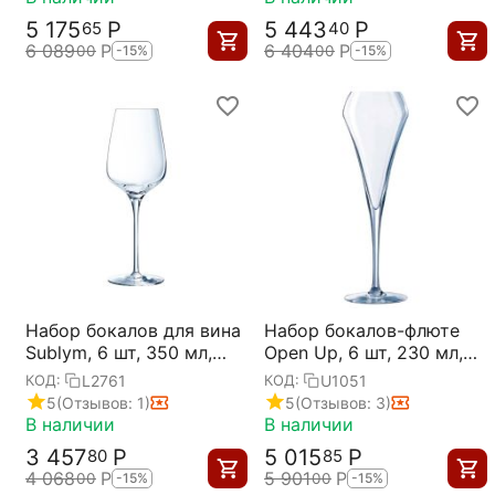
5 175
Р
5 443
Р
65
40
6 089
Р
6 404
Р
00
00
-15%
-15%
Набор бокалов для вина
Набор бокалов-флюте
Sublym, 6 шт, 350 мл,
Open Up, 6 шт, 230 мл,
D80 мм, H230 мм,
D56 мм, H225 мм,
L2761
U1051
КОД:
КОД:
Chef&Sommelier
Chef&Sommelier
5
(Отзывов: 1)
5
(Отзывов: 3)
В наличии
В наличии
3 457
Р
5 015
Р
80
85
4 068
Р
5 901
Р
00
00
-15%
-15%