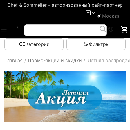
Chef & Sommelier - авторизованный сайт-партнер
Москва
Категории
Фильтры
Главная
/
Промо-акции и скидки
/
Летняя распрода