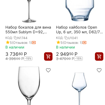
Набор бокалов для вина
Набор хайболов Open
550мл Sublym D=92,
Up, 6 шт, 350 мл, D62/77
H=260мм; 6 штук,
мм, H120 мм,
N1744
U1041
КОД:
КОД:
Chef&Sommelier
Chef&Sommelier
5
(Отзывов: 1)
5
(Отзывов: 1)
В наличии
В наличии
3 736
Р
2 949
Р
60
50
4 396
Р
3 470
Р
00
00
-15%
-15%