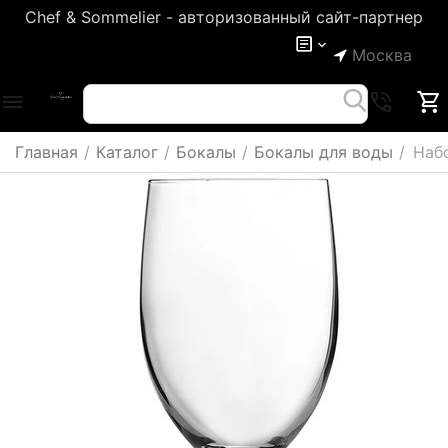
Chef & Sommelier - авторизованный сайт-партнер
Москва
Главная
/
Каталог
/
Бокалы
/
Бокалы для воды
/
Набо