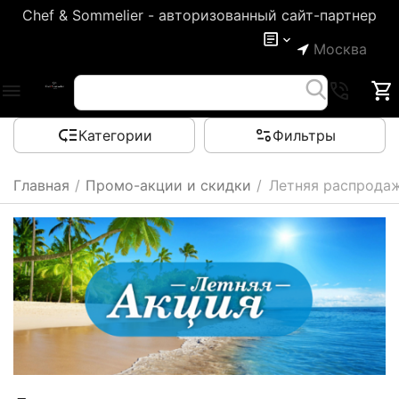
Chef & Sommelier - авторизованный сайт-партнер
Москва
Категории
Фильтры
Главная
/
Промо-акции и скидки
/
Летняя распрода