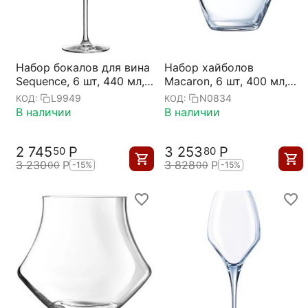
Набор бокалов для вина
Набор хайболов
Sequence, 6 шт, 440 мл,
Macaron, 6 шт, 400 мл,
Chef&Sommelier
D85 мм, H104 мм,
L9949
N0834
КОД:
КОД:
хрустальное стекло,
В наличии
В наличии
Chef&Sommelier
2 745
Р
3 253
Р
50
80
3 230
Р
3 828
Р
00
00
-15%
-15%