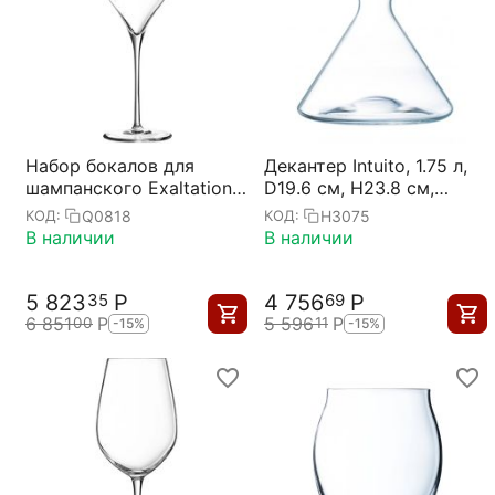
Набор бокалов для
Декантер Intuito, 1.75 л,
шампанского Exaltation,
D19.6 см, H23.8 см,
6 шт, 350 мл,
Chef&Sommelier
Q0818
H3075
КОД:
КОД:
Chef&Sommelier
В наличии
В наличии
5 823
Р
4 756
Р
35
69
6 851
Р
5 596
Р
00
11
-15%
-15%