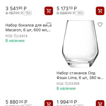
3 541
Р
5 173
Р
95
10
4 167
Р
6 086
Р
00
00
-15%
-15%
Набор бокалов для вина
Macaron, 6 шт, 600 мл,
D105 мм, H235 мм,
L9414
КОД:
хрустальное стекло,
В наличии
Chef&Sommelier
Набор стаканов Олд
Фэшн Lima, 6 шт, 380 мл,
Chef&Sommelier
G3368
КОД:
В наличии
5 880
Р
1 994
Р
30
10