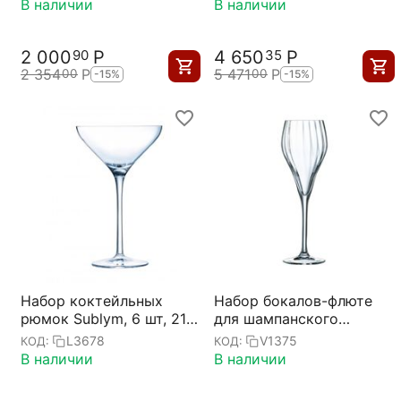
Chef&Sommelier
Chef&Sommelier
В наличии
В наличии
2 000
Р
4 650
Р
90
35
2 354
Р
5 471
Р
00
00
-15%
-15%
Набор коктейльных
Набор бокалов-флюте
рюмок Sublym, 6 шт, 210
для шампанского
мл, D114 мм, H179 мм,
Symetrie, 6 шт, 160 мл,
L3678
V1375
КОД:
КОД:
Chef&Sommelier
D65 мм, H198 мм,
В наличии
В наличии
Chef&Sommelier