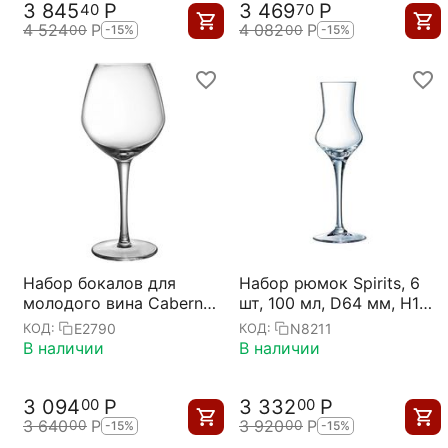
3 845
Р
3 469
Р
40
70
4 524
Р
4 082
Р
00
00
-15%
-15%
Набор бокалов для
Набор рюмок Spirits, 6
молодого вина Cabernet,
шт, 100 мл, D64 мм, H182
6 шт, 470 мл, D70/97 мм,
мм, Chef&Sommelier
E2790
N8211
КОД:
КОД:
H212 мм,
В наличии
В наличии
Chef&Sommelier
3 094
Р
3 332
Р
00
00
3 640
Р
3 920
Р
00
00
-15%
-15%