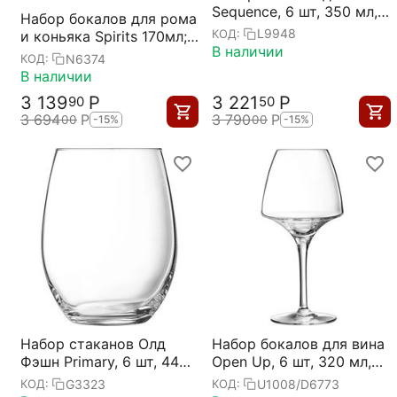
Sequence, 6 шт, 350 мл,
Набор бокалов для рома
Chef&Sommelier
L9948
КОД:
и коньяка Spirits 170мл;
В наличии
6 штук, Chef&Sommelier
N6374
КОД:
В наличии
3 139
Р
3 221
Р
90
50
3 694
Р
3 790
Р
00
00
-15%
-15%
Набор стаканов Олд
Набор бокалов для вина
Фэшн Primary, 6 шт, 440
Open Up, 6 шт, 320 мл,
мл, D6.5 см, H11 см,
D58/86 мм, H179 мм,
G3323
U1008/D6773
КОД:
КОД: