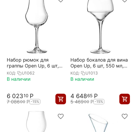
Набор рюмок для
Набор бокалов для вина
граппы Open Up, 6 шт,
Open Up, 6 шт, 550 мл,
160 мл, D45 мм, H160
D76/157 мм, H232 мм,
U1062
U1013
КОД:
КОД:
мм, Chef&Sommelier
Chef&Sommelier
В наличии
В наличии
6 023
Р
4 648
Р
10
65
7 086
Р
5 469
Р
00
00
-15%
-15%