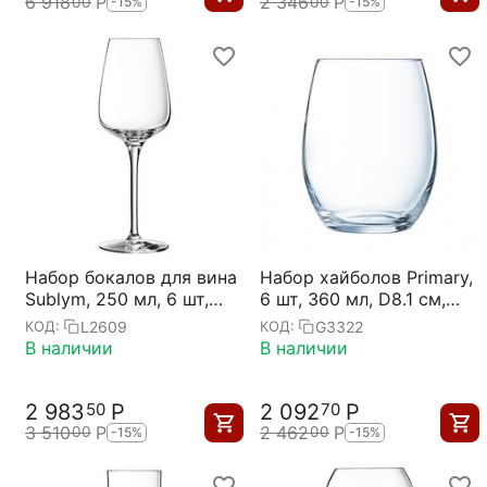
6 918
Р
2 346
Р
00
00
-15%
-15%
Набор бокалов для вина
Набор хайболов Primary,
Sublym, 250 мл, 6 шт,
6 шт, 360 мл, D8.1 см,
D72 мм, H207 мм,
H10.2 см,
L2609
G3322
КОД:
КОД:
Chef&Sommelier
Chef&Sommelier
В наличии
В наличии
2 983
Р
2 092
Р
50
70
3 510
Р
2 462
Р
00
00
-15%
-15%