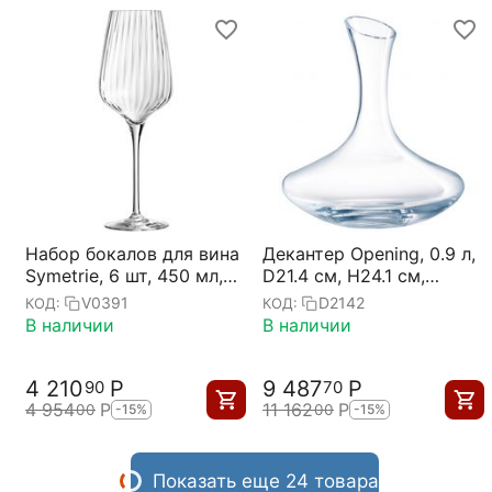
Набор бокалов для вина
Декантер Opening, 0.9 л,
Symetrie, 6 шт, 450 мл,
D21.4 см, H24.1 см,
D87 мм, H250 мм,
Chef&Sommelier
V0391
D2142
КОД:
КОД:
Chef&Sommelier
В наличии
В наличии
4 210
Р
9 487
Р
90
70
4 954
Р
11 162
Р
00
00
-15%
-15%
Показать еще 24 товара