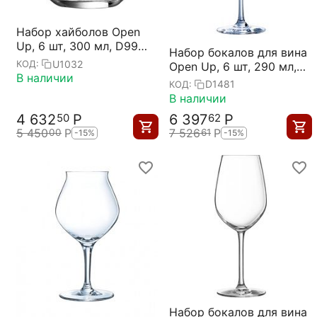
Набор хайболов Open
Up, 6 шт, 300 мл, D99
Набор бокалов для вина
мм, H86 мм,
U1032
КОД:
Open Up, 6 шт, 290 мл,
Chef&Sommelier
В наличии
D34/80 мм, H191 мм,
D1481
КОД:
Chef&Sommelier
В наличии
4 632
Р
6 397
Р
50
62
5 450
Р
7 526
Р
00
61
-15%
-15%
Набор бокалов для вина