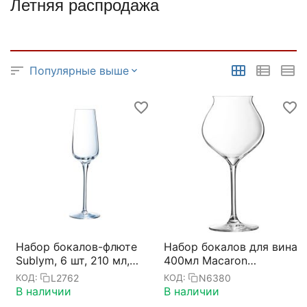
Летняя распродажа
Популярные выше
Набор бокалов-флюте
Набор бокалов для вина
Sublym, 6 шт, 210 мл,
400мл Macaron
D60 мм, H240 мм,
Fascination D=95,
L2762
N6380
КОД:
КОД:
Chef&Sommelier
H=200мм; 6 штук,
В наличии
В наличии
Chef&Sommelier