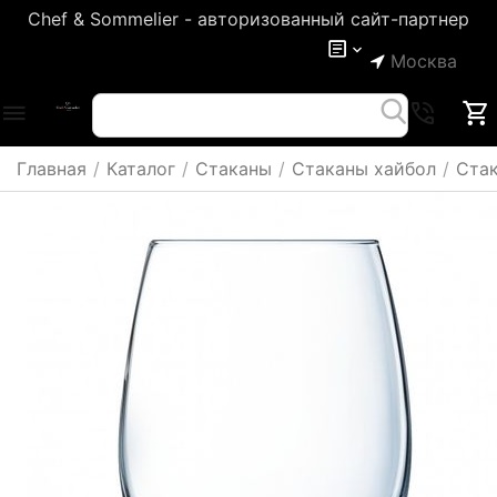
Chef & Sommelier - авторизованный сайт-партнер
Москва
Главная
/
Каталог
/
Стаканы
/
Стаканы хайбол
/
Стак