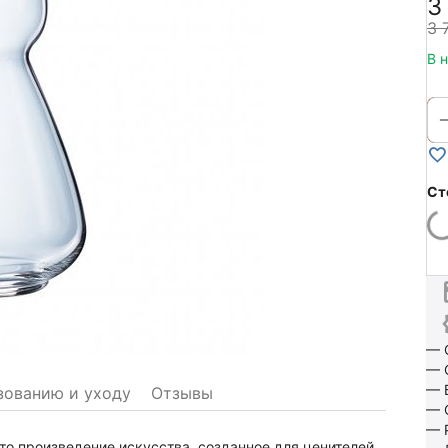
3
3 
В 
Ст
— 
— 
— 
зованию и уходу
Отзывы
— 
— 
то произведение искусства, созданное для ценителей