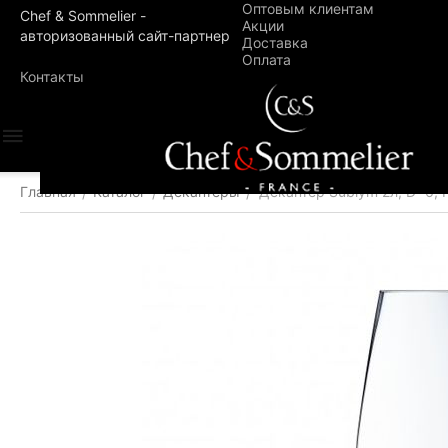
Оптовым клиентам
Chef & Sommelier -
Акции
авторизованный сайт-партнер
Доставка
Оплата
Контакты
Главная
Каталог
Декантеры
Декантер Sublym 2л; D=6, 
/
/
/