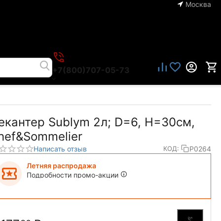
Москва
+7(800)707-05-73
екантер Sublym 2л; D=6, H=30см,
hef&Sommelier
Написать отзыв
P0264
КОД:
Летняя распродажа
Подробности промо-акции