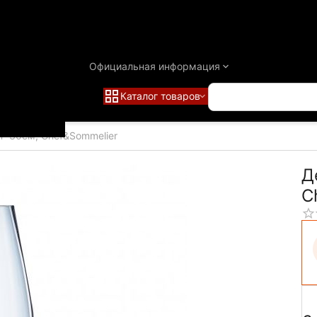
Официальная информация
Каталог товаров
H=30см, Chef&Sommelier
Д
C