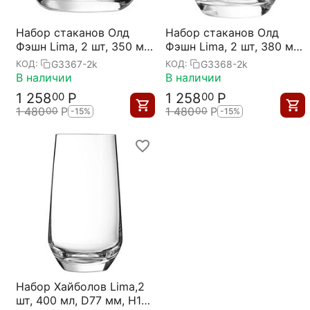
Набор стаканов Олд
Набор стаканов Олд
Фэшн Lima, 2 шт, 350 мл,
Фэшн Lima, 2 шт, 380 мл,
Chef&Sommelier
Chef&Sommelier
G3367-2k
G3368-2k
КОД:
КОД:
В наличии
В наличии
1 258
Р
1 258
Р
00
00
1 480
Р
1 480
Р
00
00
-15%
-15%
Набор Хайболов Lima,2
шт, 400 мл, D77 мм, H130