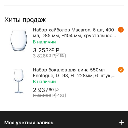
Хиты продаж
Набор хайболов Macaron, 6 шт, 400
1
мл, D85 мм, H104 мм, хрустальное
стекло, Chef&Sommelier
В наличии
3 253
Р
80
3 828
Р
00
-15%
Набор бокалов для вина 550мл
2
Enologue; D=93, H=228мм; 6 штук,
Chef&Sommelier
В наличии
2 937
Р
60
3 456
Р
00
-15%
Моя учетная запись