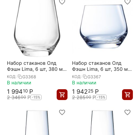
Набор стаканов Олд
Набор стаканов Олд
Фэшн Lima, 6 шт, 380 мл,
Фэшн Lima, 6 шт, 350 мл,
Chef&Sommelier
Chef&Sommelier
G3368
G3367
КОД:
КОД:
В наличии
В наличии
1 994
Р
1 942
Р
10
25
2 346
Р
2 285
Р
00
00
-15%
-15%