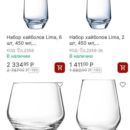
Набор хайболов Lima, 6
Набор хайболов Lima, 2
шт, 450 мл,
шт, 450 мл,
Chef&Sommelier
Chef&Sommelier
L2356
L2356-2k
КОД:
КОД:
В наличии
В наличии
2 334
Р
1 411
Р
95
00
2 747
Р
1 660
Р
00
00
-15%
-15%