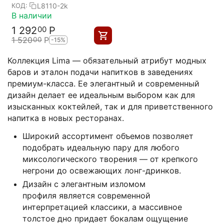
мм, Chef&Sommelier
L8110-2k
КОД:
В наличии
1 292
Р
00
1 520
Р
00
-15%
Коллекция Lima — обязательный атрибут модных
баров и эталон подачи напитков в заведениях
премиум-класса. Ее элегантный и современный
дизайн делает ее идеальным выбором как для
изысканных коктейлей, так и для приветственного
напитка в новых ресторанах.
Широкий ассортимент объемов позволяет
подобрать идеальную пару для любого
миксологического творения — от крепкого
негрони до освежающих лонг-дринков.
Дизайн с элегантным изломом
профиля является современной
интерпретацией классики, а массивное
толстое дно придает бокалам ощущение