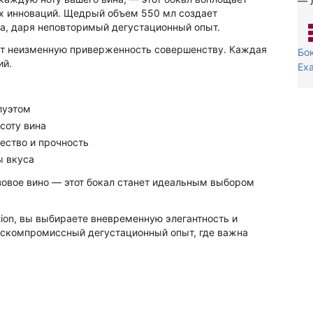
— 
х инноваций. Щедрый объем 550 мл создает
са, даря неповторимый дегустационный опыт.
ряет неизменную приверженность совершенству. Каждая
Бо
ий.
Exa
луэтом
соту вина
ество и прочность
ы вкуса
зовое вино — этот бокал станет идеальным выбором
tion, вы выбираете вневременную элегантность и
ескомпромиссный дегустационный опыт, где важна