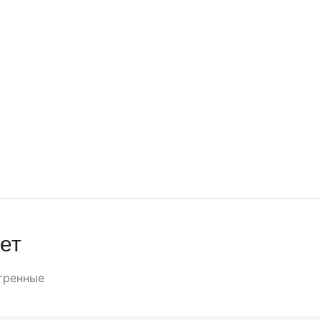
ет
тренные