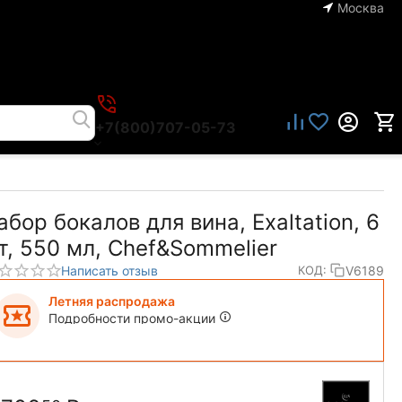
Москва
+7(800)707-05-73
абор бокалов для вина, Exaltation, 6
т, 550 мл, Chef&Sommelier
Написать отзыв
V6189
КОД:
Летняя распродажа
Подробности промо-акции