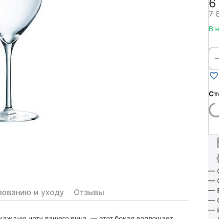
6
7 
В 
Ст
— 
— 
— 
зованию и уходу
Отзывы
— 
— 
аждую ноту вашего вина, — этот бокал воплощает