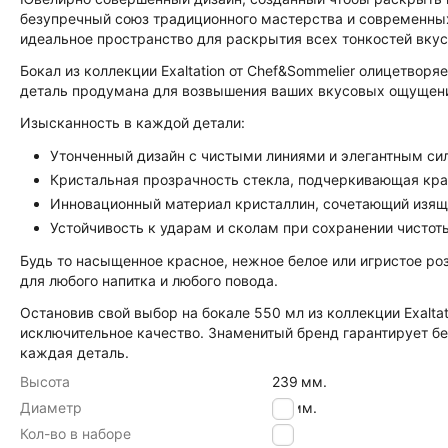
безупречный союз традиционного мастерства и современны
идеальное пространство для раскрытия всех тонкостей вку
Бокал из коллекции Exaltation от Chef&Sommelier олицетво
деталь продумана для возвышения ваших вкусовых ощущен
Изысканность в каждой детали:
Утонченный дизайн с чистыми линиями и элегантным си
Кристальная прозрачность стекла, подчеркивающая кра
Инновационный материал кристаллин, сочетающий изящ
Устойчивость к ударам и сколам при сохранении чистот
Будь то насыщенное красное, нежное белое или игристое ро
для любого напитка и любого повода.
Остановив свой выбор на бокале 550 мл из коллекции Exalta
исключительное качество. Знаменитый бренд гарантирует б
каждая деталь.
Высота
239
мм.
Диаметр
72
мм.
Кол-во в наборе
6