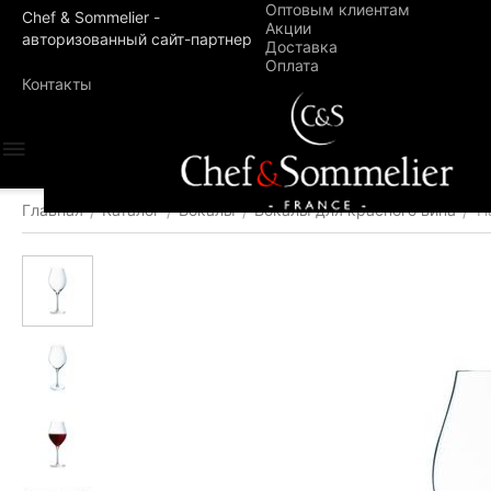
Оптовым клиентам
Chef & Sommelier -
Акции
авторизованный сайт-партнер
Доставка
Оплата
Контакты
Главная
Каталог
Бокалы
Бокалы для красного вина
Н
/
/
/
/