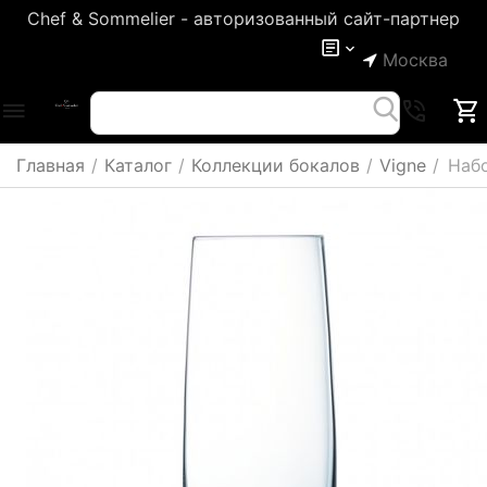
Chef & Sommelier - авторизованный сайт-партнер
Москва
Главная
/
Каталог
/
Коллекции бокалов
/
Vigne
/
Набо