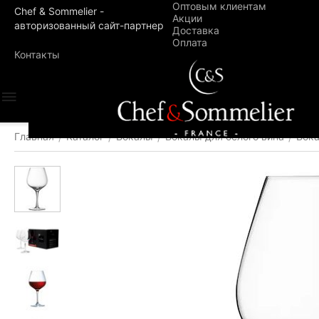
Оптовым клиентам
Chef & Sommelier -
Акции
авторизованный сайт-партнер
Доставка
Оплата
Контакты
Главная
Каталог
Бокалы
Бокалы для белого вина
Бока
/
/
/
/