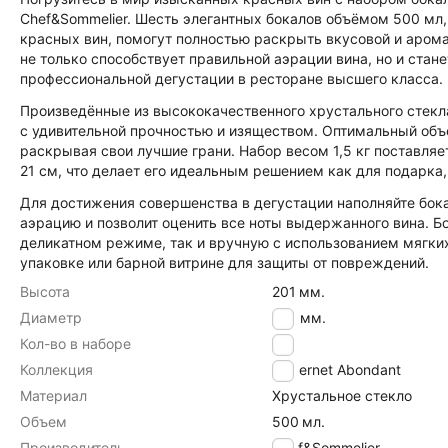
Chef&Sommelier. Шесть элегантных бокалов объёмом 500 мл
красных вин, помогут полностью раскрыть вкусовой и арома
не только способствует правильной аэрации вина, но и ста
профессиональной дегустации в ресторане высшего класса.
Произведённые из высококачественного хрустального стекл
с удивительной прочностью и изяществом. Оптимальный объ
раскрывая свои лучшие грани. Набор весом 1,5 кг поставля
21 см, что делает его идеальным решением как для подарка,
Для достижения совершенства в дегустации наполняйте бока
аэрацию и позволит оценить все ноты выдержанного вина. Б
деликатном режиме, так и вручную с использованием мягки
упаковке или барной витрине для защиты от повреждений.
Высота
201
мм.
Диаметр
100
мм.
Кол-во в наборе
6
Коллекция
Cabernet Abondant
Материал
Хрустальное стекло
Объем
500
мл.
Производитель
Chef&Sommelier