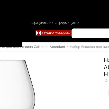
Официальная информация
Каталог товаров
лы для белого вина Cabernet Abondant
Набор бокалов для вина
/
Н
A
H