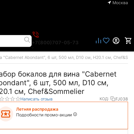
Москва
+7(800)707-05-73
 "Cabernet Abondant", 6 шт, 500 мл, D10 см, H20.1 см, Chef&Som
абор бокалов для вина "Cabernet
bondant", 6 шт, 500 мл, D10 см,
20.1 см, Chef&Sommelier
Написать отзыв
FJ038
КОД:
Летняя распродажа
Подробности промо-акции