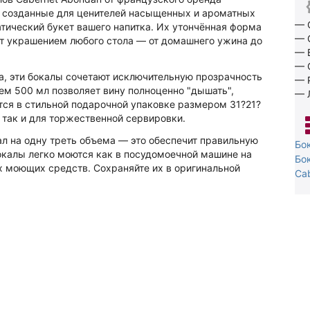
, созданные для ценителей насыщенных и ароматных
— 
тический букет вашего напитка. Их утончённая форма
— 
нет украшением любого стола — от домашнего ужина до
— 
— 
а, эти бокалы сочетают исключительную прозрачность
— 
ем 500 мл позволяет вину полноценно "дышать",
— 
ется в стильной подарочной упаковке размером 31?21?
 так и для торжественной сервировки.
л на одну треть объема — это обеспечит правильную
Бо
окалы легко моются как в посудомоечной машине на
Бо
х моющих средств. Сохраняйте их в оригинальной
Ca