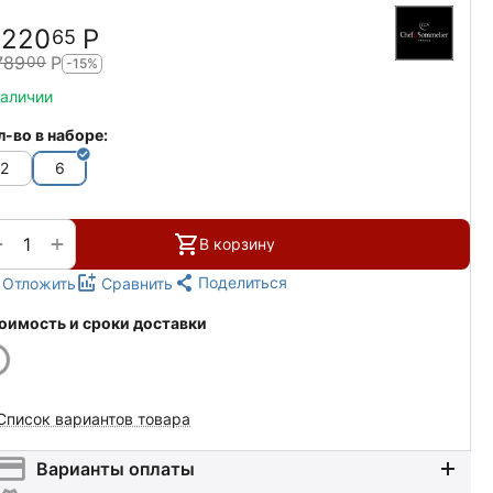
 220
Р
65
789
Р
00
-15%
наличии
л-во в наборе:
2
6
+
−
В корзину
Поделиться
Отложить
Сравнить
оимость и сроки доставки
Список вариантов товара
Варианты оплаты