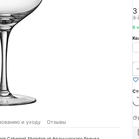
3
3 
В 
Ко
Ст
зованию и уходу
Отзывы
ов Cabernet Abondan от французского бренда