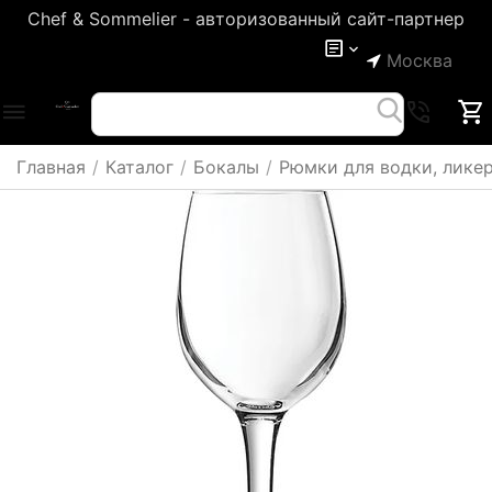
Chef & Sommelier - авторизованный сайт-партнер
Москва
Главная
/
Каталог
/
Бокалы
/
Рюмки для водки, ликер