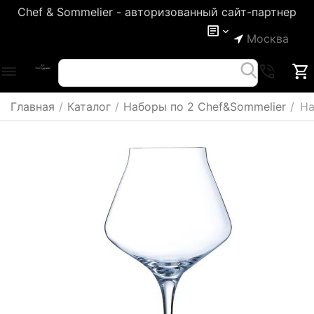
Chef & Sommelier - авторизованный сайт-партнер
Москва
Главная
/
Каталог
/
Наборы по 2 Chef&Sommelier
/
На