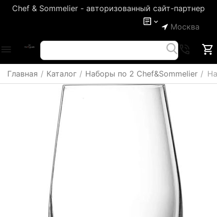
Chef & Sommelier - авторизованный сайт-партнер
Москва
Главная
/
Каталог
/
Наборы по 2 Chef&Sommelier
/
На