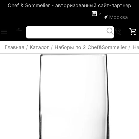
Chef & Sommelier - авторизованный сайт-партнер
Москва
Главная
/
Каталог
/
Наборы по 2 Chef&Sommelier
/
На