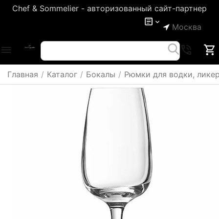
Chef & Sommelier - авторизованный сайт-партнер
Москва
Главная
/
Каталог
/
Бокалы
/
Рюмки для водки, ликер